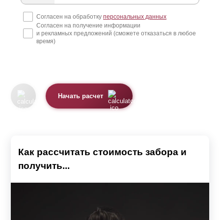
Премиум, Люкс, Модерн и Комби. А в некоторых
Согласен на обработку
персональных данных
Согласен на получение информации
моделях планки похожи на доски. Это модели Ранчо и
и рекламных предложений (сможете отказаться в любое
Классика. Модель Хай-тек имеет несколько иную
время)
конструкцию - у нее нет планок. Подробнее о каждой
модели можно узнать, перейдя на соответствующую
страницу.
Начать расчет
Планки выполнены из стального листа толщиной от 0,5
до 1,5 мм. Их поверхность защищена от коррозии
полимерным покрытием по предварительно
загрунтованной поверхности. Это может быть или
Как рассчитать стоимость забора и
полиэстер
, или высокостойкая порошковая краска.
получить...
Каждое покрытие имеет свои особенности.
При использовании
полиэстера
защита может быть
односторонней или двусторонней. В первом случае,
лицевая сторона планки имеет текстуру и цвет