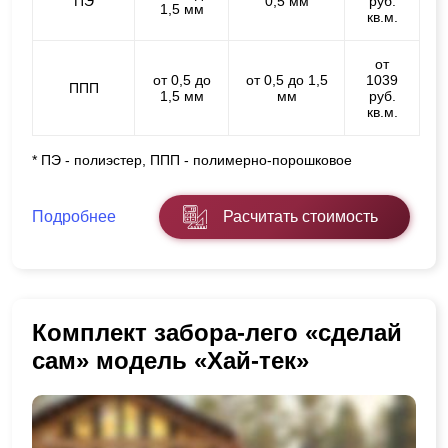
ПЭ
0,5 мм
руб.
1,5 мм
кв.м.
от
от 0,5 до
от 0,5 до 1,5
1039
ППП
1,5 мм
мм
руб.
кв.м.
* ПЭ - полиэстер, ППП - полимерно-порошковое
Подробнее
Расчитать стоимость
Комплект забора-лего «сделай
сам» модель «Хай-тек»