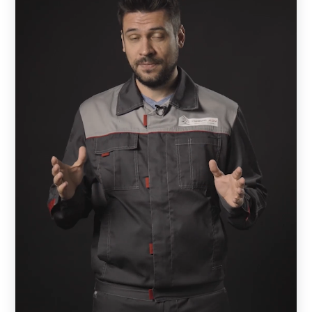
выбранного покрытия, а тыльная – цвет грунта (серый).
Это позволяет несколько удешевить проект. В случае,
если применяется полимерно-порошковая окраска, то
обе стороны окрашены одинаково.
Полиэстер дешевле, но ограничен по цвету.
Порошковая краска имеет большую стойкость,
чем
полиэстер
, лучше сопротивляется механическим
нагрузкам и имеет расширенную цветовую гамму. При
этом нужно понимать, что и полиэстер имеет запас
прочности, достаточны для долговечной службы.
Поэтому при выборе нужно руководствоваться, прежде
всего, дизайнерскими предпочтениями и финансовыми
возможностями.
Схема сборки примерно одинакова для всех моделей,
за исключением Хай-тек. Забор состоит из отдельных