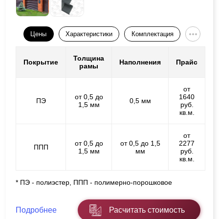
Цены
Характеристики
Комплектация
Толщина
Покрытие
Наполнения
Прайс
рамы
от
от 0,5 до
1640
ПЭ
0,5 мм
1,5 мм
руб.
кв.м.
от
от 0,5 до
от 0,5 до 1,5
2277
ППП
1,5 мм
мм
руб.
кв.м.
* ПЭ - полиэстер, ППП - полимерно-порошковое
Подробнее
Расчитать стоимость