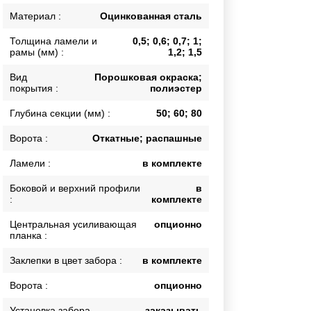
Каркасы ворот
Материал :
Оцинкованная сталь
Калитки
Толщина ламели и
0,5; 0,6; 0,7; 1;
Входные группы
рамы (мм) :
1,2; 1,5
Вид
Порошковая окраска;
покрытия :
полиэстер
ВСЕ ДЛЯ ЗАБОРА
Глубина секции (мм) :
50; 60; 80
Панели для забора
Ворота :
Откатные; распашные
Ламели :
в комплекте
Боковой и верхний профили
в
:
комплекте
Центральная усиливающая
опционно
планка :
Заклепки в цвет забора :
в комплекте
Ворота :
опционно
Установка забора
заказывать