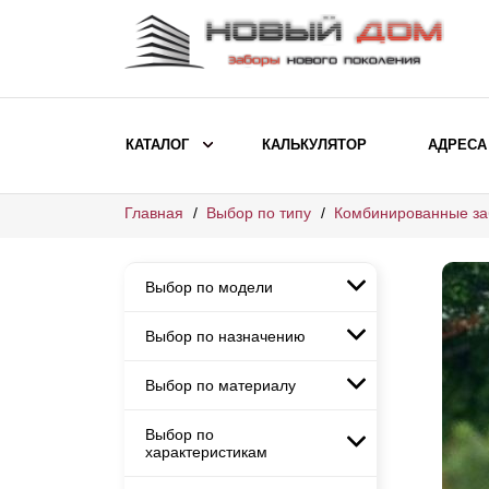
КАТАЛОГ
КАЛЬКУЛЯТОР
АДРЕСА
Главная
Выбор по типу
Комбинированные з
ВЫБОР ПО МОДЕЛИ
Заборы Ранчо
Выбор по модели
Заборы Хай-тек
Заборы Классика
Выбор по назначению
Заборы Ранчо
Заборы Жалюзи
Заборы Хай-тек
Выбор по материалу
Заборы и ограждения для
Заборы Классика
детских садов
ВЫБОР ПО НАЗНАЧЕНИЮ
Заборы Жалюзи
Выбор по
Заборы с кирпичными столбами
Заборы для дачи
характеристикам
Заборы и ограждения для детских
Заборы из евроштакетника
Элитные заборы для коттеджей
садов