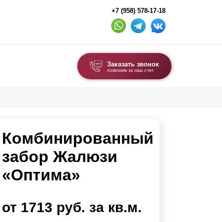
+7 (958) 578-17-18
Заказать звонок
позвоним за наш счет
ВЫБОР ПО ТИПУ
Модульные заборы и ограждения
Комбинированный
Комбинированные заборы
Секционные заборы
забор Жалюзи
«Оптима»
ВОРОТА И КАЛИТКИ
Ворота откатные
от 1713 руб. за кв.м.
Ворота распашные
Ворота складные гармошка