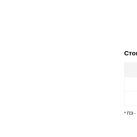
Сто
* ПЭ 