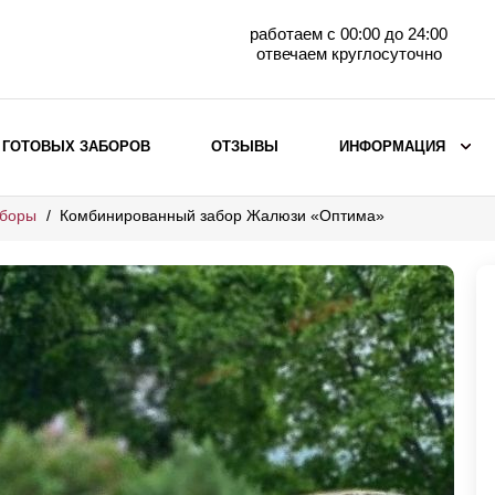
работаем с 00:00 до 24:00
отвечаем круглосуточно
 ГОТОВЫХ ЗАБОРОВ
ОТЗЫВЫ
ИНФОРМАЦИЯ
аборы
Комбинированный забор Жалюзи «Оптима»
ВЫБОР ПО МАТЕРИАЛУ
Заборы с кирпичными столбами
Заборы из евроштакетника
горизонтального
Металлические заборы для дачи
Забор жалюзи с кирпичными столбами
Металлические заборы
Металлические ограждения