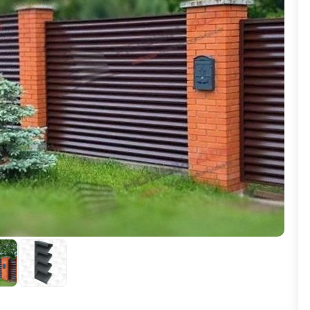
ВЫБОР ПО ХАРАКТЕРИСТИКАМ
Горизонтальные заборы
Высокие заборы
Красивые, дизайнерские заборы
ВЫБОР ПО СПОСОБУ МОНТАЖА
Заборы под ключ
Готовые заборы
Комплекты заборов-лего "сделай сам"
Быстровозводимые заборы