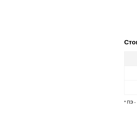
Сто
* ПЭ 