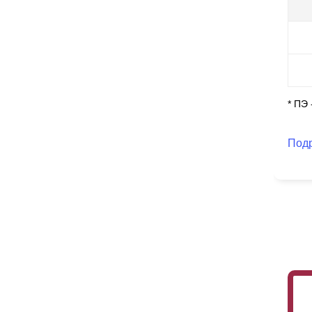
Он
по
* ПЭ
Под