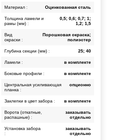
Каркасы ворот
Материал :
Оцинкованная сталь
Калитки
Толщина ламели и
0,5; 0,6; 0,7; 1;
Входные группы
рамы (мм) :
1,2; 1,5
Вид
Порошковая окраска;
окраски :
полиэстер
ВСЕ ДЛЯ ЗАБОРА
Глубина секции (мм) :
25; 40
Панели для забора
Ламели :
в комплекте
Боковые профили :
в комплекте
Центральная усиливающая
опционно
планка :
Заклепки в цвет забора :
в комплекте
Ворота (откатные,
заказывать
распашные) :
отдельно
Установка забора
заказывать
:
отдельно