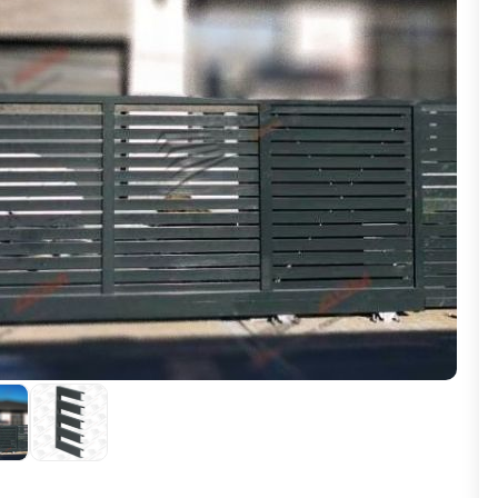
ВЫБОР ПО ХАРАКТЕРИСТИКАМ
Горизонтальные заборы
Высокие заборы
Красивые, дизайнерские заборы
ВЫБОР ПО СПОСОБУ МОНТАЖА
Заборы под ключ
Готовые заборы
Комплекты заборов-лего "сделай сам"
Быстровозводимые заборы