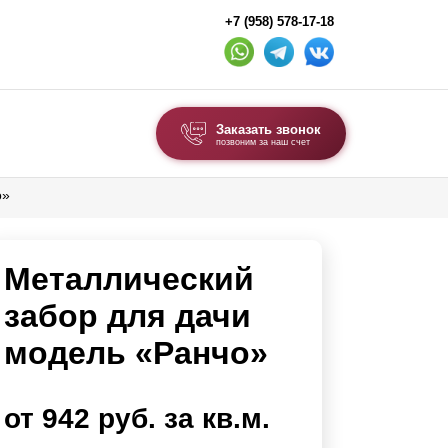
+7 (958) 578-17-18
Заказать звонок
позвоним за наш счет
о»
ВЫБОР ПО ТИПУ
Модульные заборы и ограждения
Металлический
Комбинированные заборы
Секционные заборы
забор для дачи
модель «Ранчо»
ВОРОТА И КАЛИТКИ
Ворота откатные
от 942 руб. за кв.м.
Ворота распашные
Ворота складные гармошка