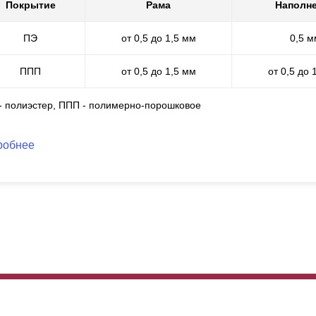
о имеет идеальный внешний вид и обладает всеми защитными сво
Покрытие
Рама
Наполн
жаробезопасное, не трескается, устойчиво к царапинам и погодны
ПЭ
от 0,5 до 1,5 мм
0,5 м
ППП
от 0,5 до 1,5 мм
от 0,5 до 
 - полиэстер, ППП - полимерно-порошковое
робнее