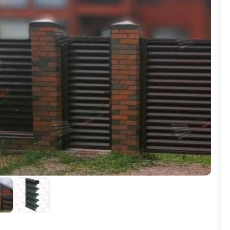
ВЫБОР ПО ХАРАКТЕРИСТИКАМ
Горизонтальные заборы
Высокие заборы
Красивые, дизайнерские заборы
ВЫБОР ПО СПОСОБУ МОНТАЖА
Заборы под ключ
Готовые заборы
Комплекты заборов-лего "сделай сам"
Быстровозводимые заборы