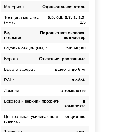
Каркасы ворот
Материал :
Оцинкованная сталь
Калитки
Толщина металла
0,5; 0,6; 0,7; 1; 1,2;
Входные группы
(мм) :
1,5
Вид
Порошковая окраска;
покрытия :
полиэстер
ВСЕ ДЛЯ ЗАБОРА
Глубина секции (мм) :
50; 60; 80
Панели для забора
Ворота :
Откатные; распашные
Высота забора :
высота до 6 м.
RAL :
любой
Ламели :
в комплекте
Боковой и верхний профили
в
:
комплекте
Центральная усиливающая
опционно
планка :
Заклепки :
есть