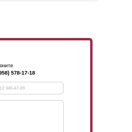
 он напрямую влияет, как мы уже говорили
о направить только вверх, что не позволит
озможно какие-то верхушки здания. А глядя с
 вас становится просматриваемой
ь, стоит ли кто-то возле ваших ворот. В
обзора, а у вас, касательно улицы такая
ет того, что
ламели
устанавливаются без
акже, иногда заказчик хочет сделать
оните
ест.
958) 578-17-18