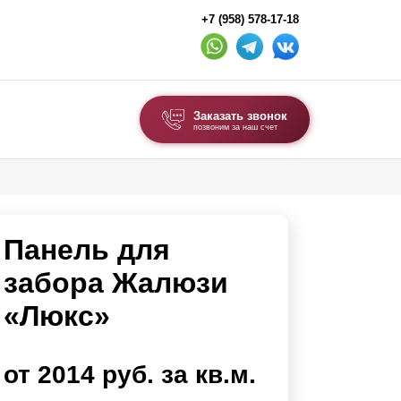
+7 (958) 578-17-18
Заказать звонок
позвоним за наш счет
ВЫБОР ПО ТИПУ
Модульные заборы и ограждения
Панель для
Комбинированные заборы
Секционные заборы
забора Жалюзи
«Люкс»
ВОРОТА И КАЛИТКИ
Ворота откатные
от 2014 руб. за кв.м.
Ворота распашные
Ворота складные гармошка