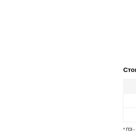
Сто
* ПЭ 