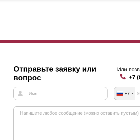
ас в любом случае остается возможность добавить нахлест, так как
нее, на ваш угол обзора. Смотря на ваш забор снаружи взгляд можн
рыть обзор на ваш участок и территорию, а охватит лишь небо и, в
шей стороны, то есть изнаночной, ситуация целиком обратная. Для
ритория по периметру забора со взглядом вниз. Так вы сможете знат
оге, для мимо проходящих людей ваша территория вне доступности 
зможность имеется.
ол обзора прямо пропорционально зависит от нахлеста. Порой хвата
леста и это гарантирует полную скрытность со стороны улицы. Но т
Отправьте заявку или
Или позв
ньшим обзор со стороны улицы. В таком случае и используется нахл
вопрос
+7 (
+7