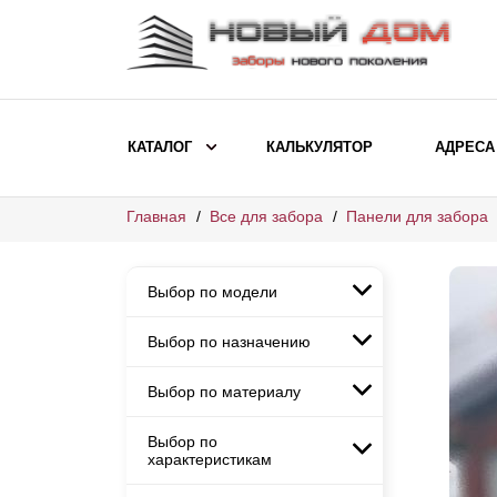
КАТАЛОГ
КАЛЬКУЛЯТОР
АДРЕСА
Главная
Все для забора
Панели для забора
ВЫБОР ПО МОДЕЛИ
Заборы Ранчо
Выбор по модели
Заборы Хай-тек
Заборы Классика
Выбор по назначению
Заборы Ранчо
Заборы Жалюзи
Заборы Хай-тек
Выбор по материалу
Заборы и ограждения для
Заборы Классика
детских садов
ВЫБОР ПО НАЗНАЧЕНИЮ
Заборы Жалюзи
Выбор по
Заборы с кирпичными столбами
Заборы для дачи
характеристикам
Заборы и ограждения для детских
Заборы из евроштакетника
Элитные заборы для коттеджей
садов