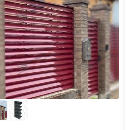
ВЫБОР ПО ХАРАКТЕРИСТИКАМ
Горизонтальные заборы
Высокие заборы
Красивые, дизайнерские заборы
ВЫБОР ПО СПОСОБУ МОНТАЖА
Заборы под ключ
Готовые заборы
Комплекты заборов-лего "сделай сам"
Быстровозводимые заборы