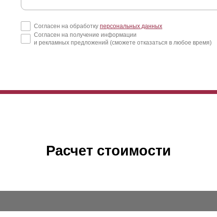
Согласен на обработку
персональных данных
Согласен на получение информации
и рекламных предложений (сможете отказаться в любое время)
ли в вариантах линейки «Стандарт», «Премиум» и «
Оптима
» разни
соты
ламелей
с сохранением Z-профиля, то в модели «Люкс» выс
офиля. Эта особенность конструкции несколько повлияла на выполн
Расчет стоимости