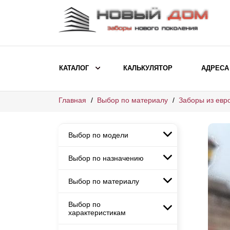
КАТАЛОГ
КАЛЬКУЛЯТОР
АДРЕСА
Главная
Выбор по материалу
Заборы из евр
ВЫБОР ПО МОДЕЛИ
Заборы Ранчо
Выбор по модели
Заборы Хай-тек
Заборы Классика
Выбор по назначению
Заборы Ранчо
Заборы Жалюзи
Заборы Хай-тек
Выбор по материалу
Заборы и ограждения для
Заборы Классика
детских садов
ВЫБОР ПО НАЗНАЧЕНИЮ
Заборы Жалюзи
Выбор по
Заборы с кирпичными столбами
Заборы для дачи
характеристикам
Заборы и ограждения для детских
Заборы из евроштакетника
Элитные заборы для коттеджей
садов