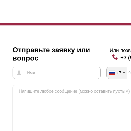
анию. Чтобы увидеть происходящее за забором придется присесть и
ожет сквозь
ламели
увидеть, есть ли кто-то за забором.
о и есть отличительная особенность забора-жалюзи. Угол обзора м
нимизировать обзор со стороны улицы, делайте нахлест. Стоит отм
ь без нахлеста, обзор участка все-равно будет закрыт.
Отправьте заявку или
Или позв
вопрос
+7 (
+7