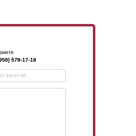
ли наклониться. Хозяин участка наоборот
ожно изменить, меняя нахлест. Чтобы
етить, что при размещении
ламелей
встык, то
оните
958) 578-17-18