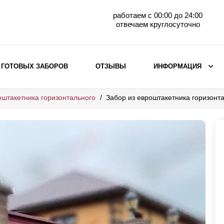
работаем с 00:00 до 24:00
отвечаем круглосуточно
 ГОТОВЫХ ЗАБОРОВ
ОТЗЫВЫ
ИНФОРМАЦИЯ
оштакетника горизонтального
Забор из евроштакетника горизон
ВЫБОР ПО МАТЕРИАЛУ
Заборы с кирпичными столбами
Заборы из евроштакетника
горизонтального
Металлические заборы для дачи
Забор жалюзи с кирпичными столбами
Металлические заборы
Металлические ограждения