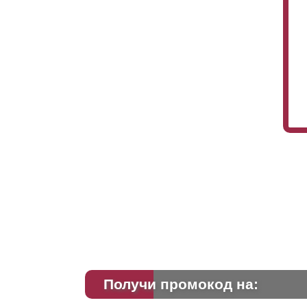
Ес
вы
пр
Получи промокод на: