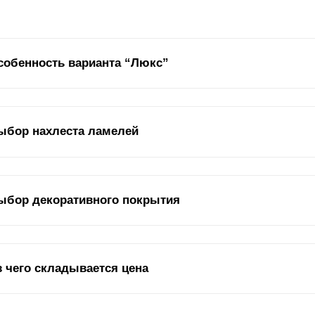
собенность варианта “Люкс”
ли в других моделях заборных конструкций были
ламели
различной 
ыбор нахлеста ламелей
личается профилем. За счет подобной конструкции забор будет выгл
аружи. На фото ниже видно, как существенно изменился дизайн с и
едставлены дизайны моделей «Люкс» и «Премиум».
юкс» - переходный вариант от «Модерн» к «
Премиум
». Лицевая ча
ыбор декоративного покрытия
вот изнаночная сторона отличается. Конечно, «Люкс» нельзя считат
«фасад» отличаются. Но изнаночная часть в этой модели выглядит 
коративное покрытие – это не только эстетическая привлекательнос
з чего складывается цена
 коррозии. Среди вариантов – полимерно-порошковое и
полиэстеро
брали, можете быть уверены в том, что покрытие прослужит долго.
етовое многообразие. Но есть особенности, на которые стоит обра