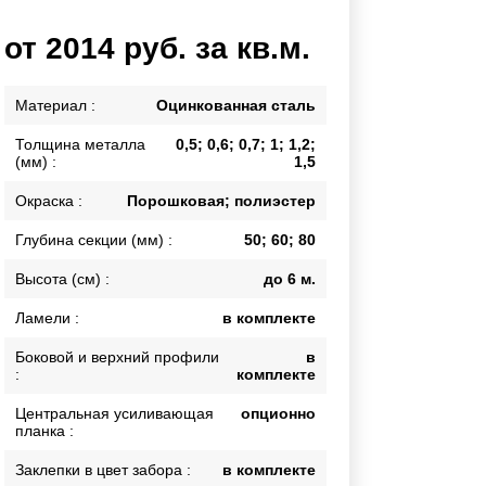
Каркасы ворот
от 2014 руб. за кв.м.
Калитки
Входные группы
Материал :
Оцинкованная сталь
Толщина металла
0,5; 0,6; 0,7; 1; 1,2;
ВСЕ ДЛЯ ЗАБОРА
(мм) :
1,5
Панели для забора
Окраска :
Порошковая; полиэстер
Глубина секции (мм) :
50; 60; 80
Высота (см) :
до 6 м.
Ламели :
в комплекте
Боковой и верхний профили
в
:
комплекте
Центральная усиливающая
опционно
планка :
Заклепки в цвет забора :
в комплекте