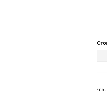
Сто
* ПЭ 