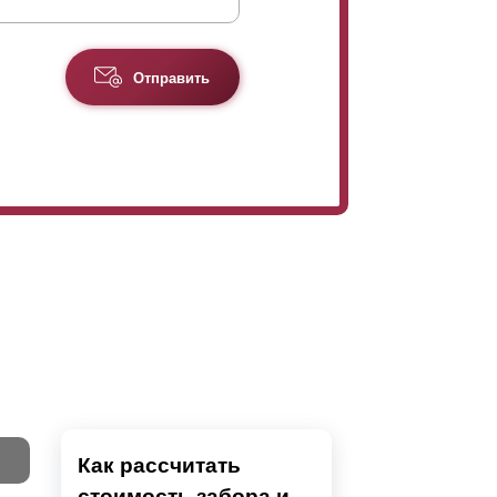
Отправить
ца в дизайне достигается за счет изменения
ота
ламели
изменена за счет изменения
ение нахлеста при укладке.
Как рассчитать
стоимость забора и