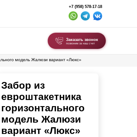
+7 (958) 578-17-18
Заказать звонок
позвоним за наш счет
тального модель Жалюзи вариант «Люкс»
ВЫБОР ПО ТИПУ
Модульные заборы и ограждения
Забор из
Комбинированные заборы
Секционные заборы
евроштакетника
горизонтального
ВОРОТА И КАЛИТКИ
модель Жалюзи
Ворота откатные
вариант «Люкс»
Ворота распашные
Ворота складные гармошка