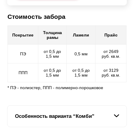
Стоимость забора
Толщина
Покрытие
Ламели
Прайс
рамы
от 0,5 до
от 2649
ПЭ
0,5 мм
1,5 мм
руб. кв.м.
от 0,5 до
от 0,5 до
от 3129
ППП
1,5 мм
1,5 мм
руб. кв.м.
* ПЭ - полиэстер, ППП - полимерно-порошковое
Особенность варианта “Комби”
Мы стремимся расширить модельный ряд наших