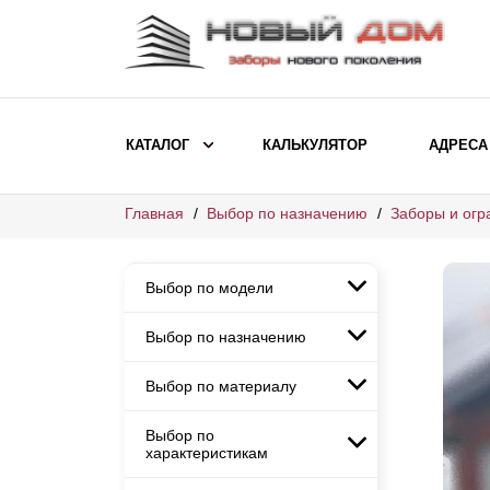
КАТАЛОГ
КАЛЬКУЛЯТОР
АДРЕСА
Главная
Выбор по назначению
Заборы и огр
ВЫБОР ПО МОДЕЛИ
Заборы Ранчо
Выбор по модели
Заборы Хай-тек
Заборы Классика
Выбор по назначению
Заборы Ранчо
Заборы Жалюзи
Заборы Хай-тек
Выбор по материалу
Заборы и ограждения для
Заборы Классика
детских садов
ВЫБОР ПО НАЗНАЧЕНИЮ
Заборы Жалюзи
Выбор по
Заборы с кирпичными столбами
Заборы для дачи
характеристикам
Заборы и ограждения для детских
Заборы из евроштакетника
Элитные заборы для коттеджей
садов