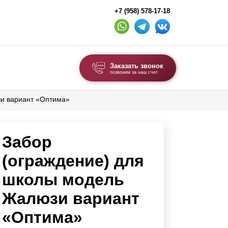
+7 (958) 578-17-18
Заказать звонок
позвоним за наш счет
зи вариант «Оптима»
ВЫБОР ПО ТИПУ
Модульные заборы и ограждения
Забор
Комбинированные заборы
Секционные заборы
(ограждение) для
школы модель
ВОРОТА И КАЛИТКИ
Жалюзи вариант
Ворота откатные
«Оптима»
Ворота распашные
Ворота складные гармошка