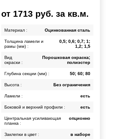
Каркасы ворот
от 1713 руб. за кв.м.
Калитки
Входные группы
Материал :
Оцинкованная сталь
Толщина ламели и
0,5; 0,6; 0,7; 1;
ВСЕ ДЛЯ ЗАБОРА
рамы (мм) :
1,2; 1,5
Панели для забора
Вид
Порошковая окраска;
окраски :
полиэстер
Глубина секции (мм) :
50; 60; 80
Высота :
Без ограничения
Ламели :
есть
Боковой и верхний профили :
есть
Центральная усиливающая
опционно
планка :
Заклепки в цвет :
в наборе