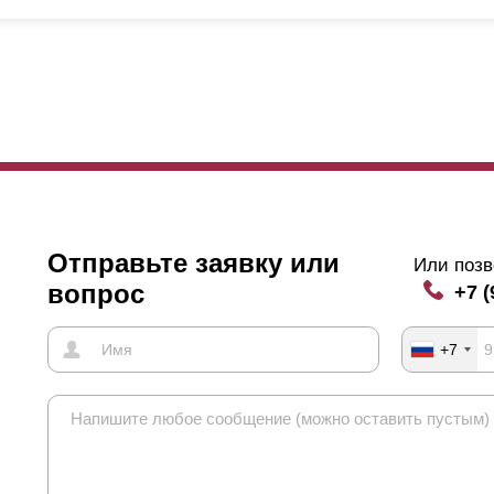
обенно важно, если дом высокий и располагается близко от забора
рхнего этажа снизу-вверх, специально подбирают такую величину на
личине полки
ламели
.
мимо описанных характеристик нахлест определяется еще одной о
кций превышает 150 см,
ламели
могут прогибаться. Для предотвращ
лители, получается, что они расположены с изнанки забора, то ест
лепками, и, когда нахлест отсутствует, заклепки наблюдаются с на
то, которое расположено внизу.
нечно это не влияет на эксплуатацию заграждения, но может смотр
Отправьте заявку или
Или позв
авится, чтобы заклепки просматривались. В этом случае нахлест с
вопрос
+7 (
шением.
+7