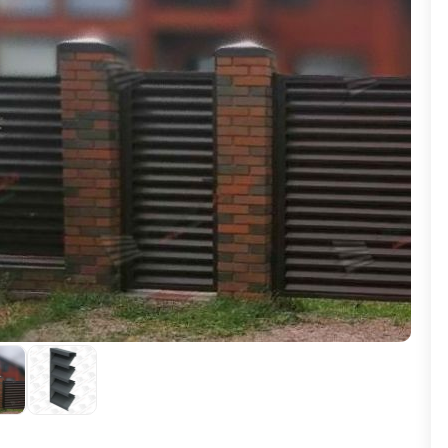
ВЫБОР ПО ХАРАКТЕРИСТИКАМ
Горизонтальные заборы
Высокие заборы
Красивые, дизайнерские заборы
ВЫБОР ПО СПОСОБУ МОНТАЖА
Заборы под ключ
Готовые заборы
Комплекты заборов-лего "сделай сам"
Быстровозводимые заборы