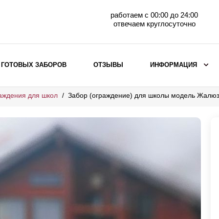
работаем с 00:00 до 24:00
отвечаем круглосуточно
 ГОТОВЫХ ЗАБОРОВ
ОТЗЫВЫ
ИНФОРМАЦИЯ
аждения для школ
Забор (ограждение) для школы модель Жалю
ВЫБОР ПО МАТЕРИАЛУ
Заборы с кирпичными столбами
Заборы из евроштакетника
горизонтального
Металлические заборы для дачи
Забор жалюзи с кирпичными столбами
Металлические заборы
Металлические ограждения