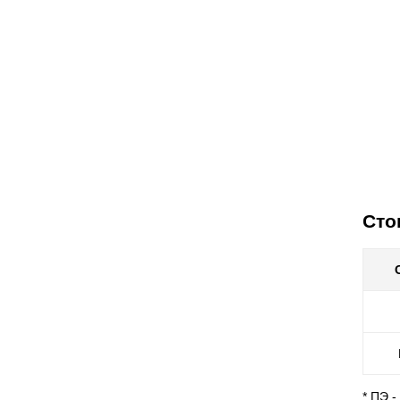
Сто
* ПЭ 