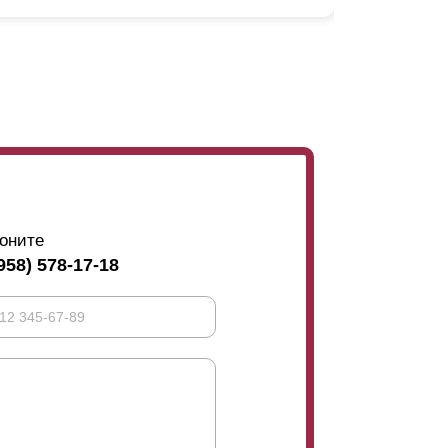
. Чтобы исключить возможность просмотра
хлеста, чтобы он соответствовал всей
собенностью заграждений. Если длина
ения этого на задней стенке устанавливают
ь со стороны участка. Их закрепляют
ружной стороны. Это отчетливо видно на
еться не слишком эстетично. Не всем
оните
тановится оптимальным конструктивным
958) 578-17-18